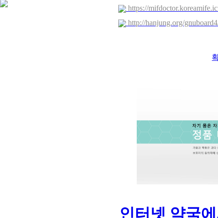
https://mifdoctor.koreamife.i
http://hanjung.org/gnuboard4
인터넷 약국에