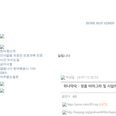
HOME
MAP
ADMIN
한의원소개
인사말씀
의료진
진료과목
진료
알립니다
시간
오시는길
공지사항
알립니다
한약복용시
기타
Q&A
자주묻는질문
작성일 : 24-07-12 02:52
하나약국 - 정품 비아그라 및 시알
글쓴이 :
AD
https://pzvia.vinix365.top
[1472]
http://hanjung.org/gnuboard4/bbs/logou