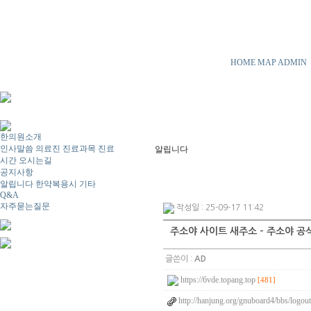
HOME
MAP
ADMIN
한의원소개
인사말씀
의료진
진료과목
진료
알립니다
시간
오시는길
공지사항
알립니다
한약복용시
기타
Q&A
자주묻는질문
작성일 : 25-09-17 11:42
주소야 사이트 새주소 - 주소야 공
글쓴이 :
AD
https://6vde.topang.top
[481]
http://hanjung.org/gnuboard4/bbs/logou