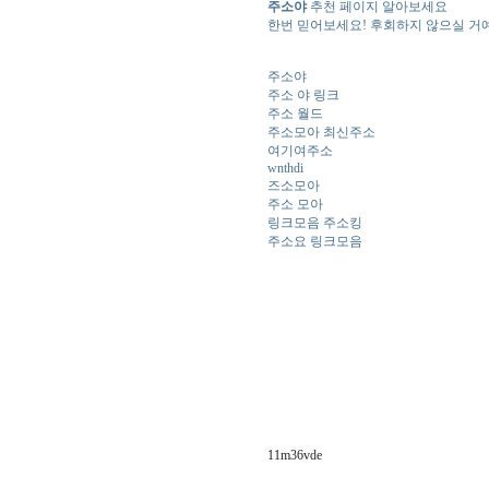
주소야
추천 페이지 알아보세요
한번 믿어보세요! 후회하지 않으실 거
주소야
주소 야 링크
주소 월드
주소모아 최신주소
여기여주소
wnthdi
즈소모아
주소 모아
링크모음 주소킹
주소요 링크모음
11m36vde