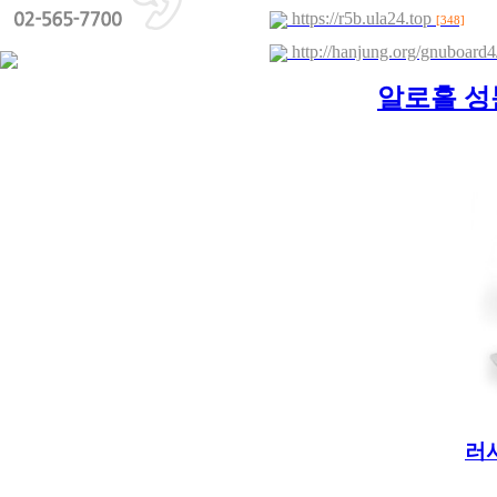
https://r5b.ula24.top
[348]
http://hanjung.org/gnuboard
알로홀 성분
러