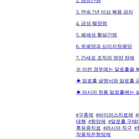
2. 급성간염
3. 연속 7년 이상 복용 금지
4. 급성 췌장염
5. 폐쇄성 황달간염
6. 위궤양과 십이지장궤양
7. 간세포 조직의 영양 장애
※ 이런 경우에는 알로홀을 
◈ 알로홀 설명서와 알로홀 
◈ 러시아 정품 알로홀에는 
#구충제
#바이러스치료제
대행
#항암제
#알로홀 구매
후유증치료
#러시아 직구
#
작용적은항암제