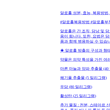
알로홀 성분, 효능, 복용방법
#알로홀복용방법 #알로홀부
알로홀은 간 조직, 담낭 및 
움이 됩니다. 또한, 요법은
품과 함께 병용하실 수 있습
◈ 알로홀 방출의 구성과 형태
약물은 의약 특성을 가진 여
마른 마늘과 양파 추출물 (40
쐐기풀 추출물 (5 밀리그램)
우담 (80 밀리그램)
활성탄 (25 밀리그램)
추가 물질 : 전분, 스테아르 