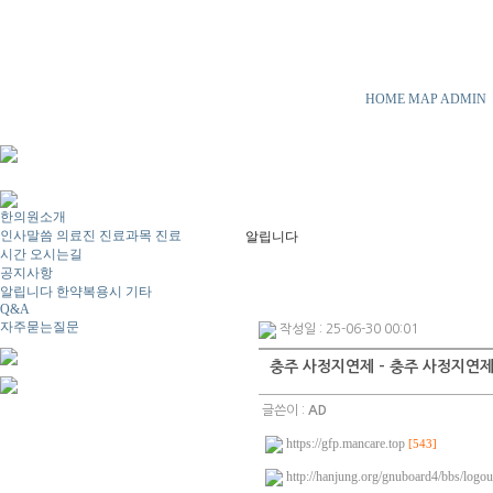
HOME
MAP
ADMIN
한의원소개
인사말씀
의료진
진료과목
진료
알립니다
시간
오시는길
공지사항
알립니다
한약복용시
기타
Q&A
자주묻는질문
작성일 : 25-06-30 00:01
충주 사정지연제 - 충주 사정지연제 
글쓴이 :
AD
https://gfp.mancare.top
[543]
http://hanjung.org/gnuboard4/bbs/logou