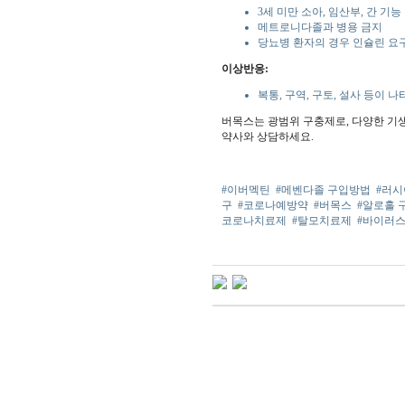
3세 미만 소아, 임산부, 간 기
메트로니다졸과 병용 금지
당뇨병 환자의 경우 인슐린 요
이상반응:
복통, 구역, 구토, 설사 등이 나
버목스는 광범위 구충제로, 다양한 기
약사와 상담하세요.
#이버멕틴
#메벤다졸 구입방법
#러
구
#코로나예방약
#버목스
#알로홀 
코로나치료제
#탈모치료제
#바이러