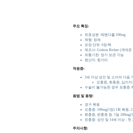
주요 특징:
유효성분: 메벤다졸 100mg
제형: 정제
포장 단위: 6정/팩
제조사: Gedeon Richter (게데
유통기한: 장기 보관 가능
원산지: 헝가리
적응증:
3세 이상 성인 및 소아의 다음 
요충증, 회충증, 십이지
수술이 불가능한 경우 포충증 
용법 및 용량:
경구 복용
요충증: 100mg(1정) 1회 복용,
회충증, 편충증 등: 1일 200mg
포충증: 성인 및 14세 이상 - 첫 
주의사항: