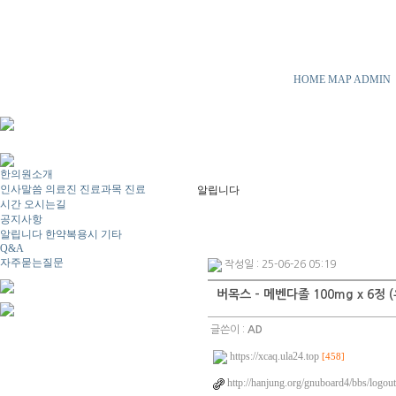
HOME
MAP
ADMIN
한의원소개
인사말씀
의료진
진료과목
진료
알립니다
시간
오시는길
공지사항
알립니다
한약복용시
기타
Q&A
자주묻는질문
작성일 : 25-06-26 05:19
버목스 - 메벤다졸 100mg x 6정
글쓴이 :
AD
https://xcaq.ula24.top
[458]
http://hanjung.org/gnuboard4/bbs/logou