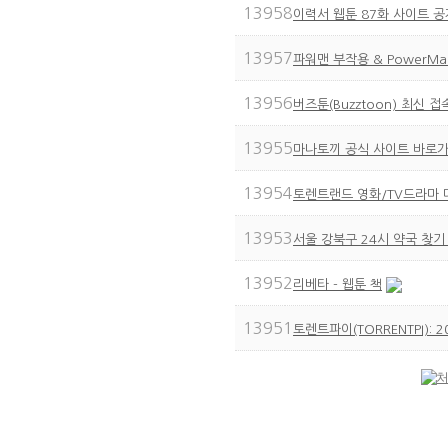
13958
이력서 웹툰 87화 사이트 
13957
파워맨 부작용 & PowerMan
13956
버즈툰(Buzztoon) 최신 
13955
마나토끼 공식 사이트 바로가기
13954
토렌트랜드 영화/TV드라마 
13953
서울 강북구 24시 약국 찾기
13952
리베타 - 웹툰 책
13951
토렌트파이(TORRENTPI):