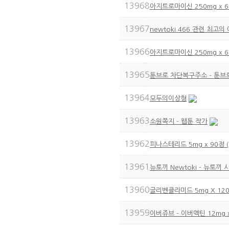
13968
아지트로마이신 250mg x 6
13967
newtoki 466 관련 최고
13966
아지트로마이신 250mg x 6
13965
툰브로 차단복구주소 - 툰브로
13964
모두의이상형
13963
소원쪽지 - 웹툰 작가
13962
피나스테리드 5mg x 90정 
13961
뉴토끼 Newtoki - 뉴토
13960
글리벤클라미드 5mg X 12
13959
이버쥬브 - 이버멕틴 12mg 