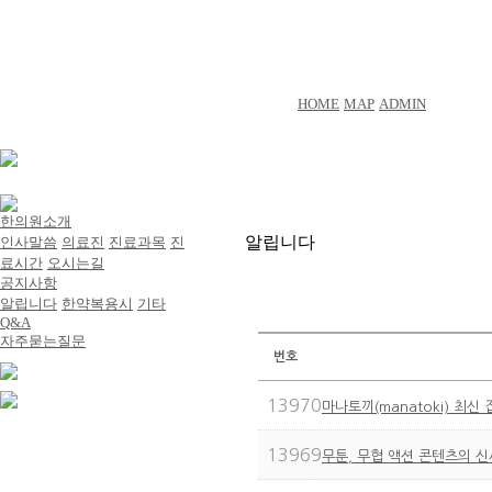
HOME
MAP
ADMIN
한의원소개
알립니다
인사말씀
의료진
진료과목
진
료시간
오시는길
공지사항
알립니다
한약복용시
기타
Q&A
자주묻는질문
번호
13970
마나토끼(manatoki) 최신
13969
무툰, 무협 액션 콘텐츠의 신