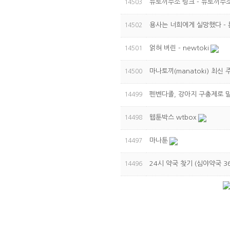
뉴토끼주소 링크 - 뉴토끼주소
14503
용사는 너희에게 실망했다 -
14502
얽혀 버린 - newtoki
14501
마나토끼(manatoki) 최신
14500
펜벤다졸, 강아지 구충제로 말
14499
웹툰박스 wtbox
14498
마나툰
14497
24시 약국 찾기 (심야약국 3
14496