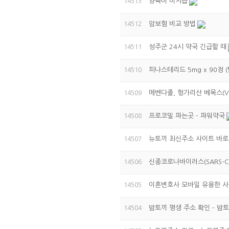
양육비 미지급
14513
암보험 비교 방법
14512
성주군 24시 약국 긴급할 때
14511
피나스테리드 5mg x 90정 
14510
메벤다졸, 헝가리산 베목스(V
14509
프로코밀 파는곳 - 파워약국
14508
뉴토끼 최신주소 사이트 바
14507
신종코로나바이러스(SARS-Co
14506
이혼변호사 모바일 유용한 사이
14505
밤토끼 평생 주소 확인 - 밤
14504