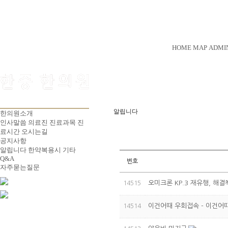
HOME
MAP
ADMI
알립니다
한의원소개
인사말씀
의료진
진료과목
진
료시간
오시는길
공지사항
알립니다
한약복용시
기타
Q&A
번호
자주묻는질문
오미크론 KP.3 재유행, 해
14515
이건어때 우회접속 - 이건어때
14514